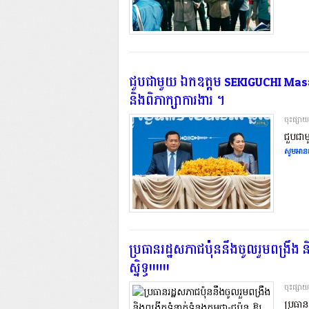
ជួបជាមួយ ឯកឧត្តម SEKIGUCHI Masaka
និងពិភាក្សាការងារ ។
ចុះផ្សា
ជួបជា
សូមអានត
ប្រធានរដ្ឋសភាជប៉ុននឹងចូលរួមពង្រឹង ន
ស្និទ្ធ!!!!!!
ចុះផ្សា
ប្រធាន