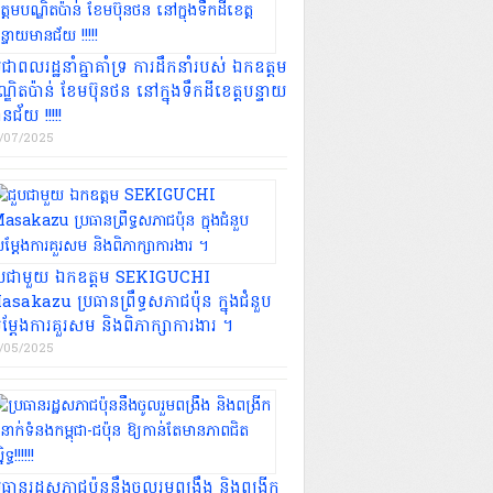
រជាពលរដ្ឋនាំគ្នាគាំទ្រ ការដឹកនាំរបស់ ឯកឧត្តម
្ឌិតប៉ាន់ ខែមប៊ុនថន នៅក្នុងទឹកដីខេត្តបន្ទាយ
នជ័យ !!!!!
/07/2025
ួបជាមួយ ឯកឧត្តម SEKIGUCHI
sakazu ប្រធានព្រឹទ្ធសភាជប៉ុន ក្នុងជំនួប
ម្តែងការគួរសម និងពិភាក្សាការងារ ។
/05/2025
រធានរដ្ឋសភាជប៉ុននឹងចូលរួមពង្រឹង និងពង្រីក