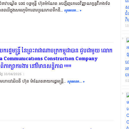
ឯ
ាវបណ្ឌិត ពេជ ចន្ទមុន្នី ហ៊ុនម៉ាណែត អញ្ជើញគោរពវិញ្ញាណក្ខន្ធវីរកងទ័ព
សា
នពលីក្នុងសមរភូមិការពារបូរណភាពទឹកដី...
សូមអានត... »
ជ
វិ
13
រដ្ឋមន្ត្រី នៃព្រះរាជាណាចក្រកម្ពុជាបាន ជួបជាមួយ លោក
China Communications Construction Company
លោ
ិភាក្សាការងារ នៅវិមានសន្តិភាព !!!!!
អ
យថ្ងៃ​ 10/04/2026
|
បា
មហាបវរធិបតី ហ៊ុន ម៉ាណែតនាយករដ្ឋមន្ត្រី...
02
សូមអានត... »