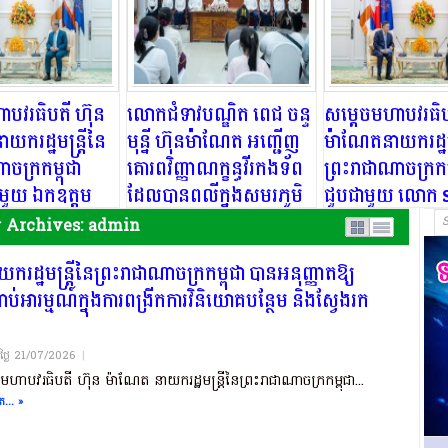
ាបវរធិបតី ហ៊ុន
លោកជំទាវបណ្ឌិត ពេជ ចន្ទ
សម្ដេចមហាបវរធិប
យករដ្ឋមន្ត្រីនៃ
មុន្នី ហ៊ុនម៉ាណែត អញ្ជើញ
ម៉ាណែតនាយករដ្ឋមន
ាចក្រកម្ពុជា
គោរពវិញ្ញាណក្ខន្ធវីរកងទ័ព
ព្រះរាជាណាចក្រកម
មួយ ឯកឧត្តម
ដែលបានពលីក្នុងសមរភូមិ
ជួបជាមួយ លោក 
e Wee ឯកអគ្គ
ការពារបូរណភាពទឹកដី !!!!!
Hailiang ប្រធានក
 Archives:
admin
សាធារណរដ្ឋ
China Communi
ដ្ឋមន្ត្រីនៃព្រះរាជាណាចក្រកម្ពុជា បានអនុញ្ញាតឱ្យ
រចាំប្រទេសកម្ពុជា
Construction 
ប់អារម្មណ៍ក្នុងការពង្រីកការវិនិយោគបន្ថែម និងស្វែងរក
បសម្តែងការគួរសម
(CCCC) ក្នុងជំនួប
សាការងារ នៅវិមាន
គួរសម និងពិភាក្ស
!!
នៅវិមានសន្តិភាព !
យថ្ងៃ​ 21/07/2026
|
មហាបវរធិបតី ហ៊ុន ម៉ាណែត នាយករដ្ឋមន្ត្រីនៃព្រះរាជាណាចក្រកម្ពុជា...
... »