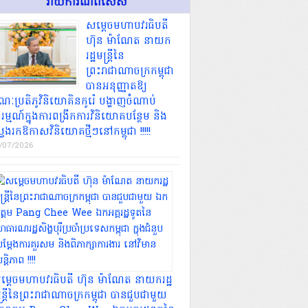
រាយការណ៍ពិសេស
សម្តេចមហាបវរធិបតី
ហ៊ុន ម៉ាណែត នាយក
រដ្ឋមន្ត្រីនៃ
ព្រះរាជាណាចក្រកម្ពុជា
បានអនុញ្ញាតឱ្យ
ៈប្រតិភូវិនិយោគិនកូរ៉េ បង្ហាញចំណាប់
រម្មណ៍ក្នុងការពង្រីកការវិនិយោគបន្ថែម និង
វែងរកឱកាសវិនិយោគថ្មីៗនៅកម្ពុជា !!!!!
/07/2026
ម្តេចមហាបវរធិបតី ហ៊ុន ម៉ាណែត នាយករដ្ឋ
្ត្រីនៃព្រះរាជាណាចក្រកម្ពុជា បានជួបជាមួយ