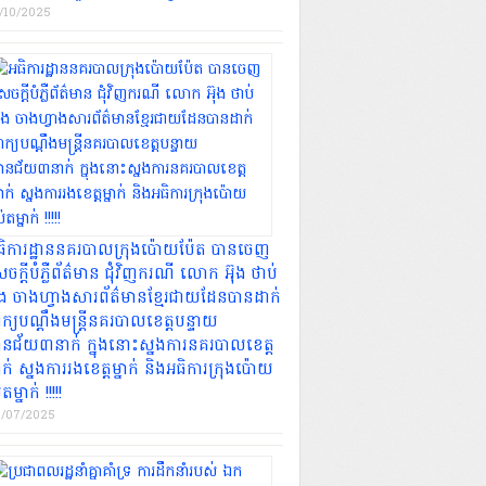
/10/2025
ធិការដ្ឋាននគរបាលក្រុងប៉ោយប៉ែត បានចេញ
ចក្តីបំភ្លឺព័ត៌មាន ជុំវិញករណី លោក អ៊ុង ថាប់
ាំង ចាងហ្វាងសារព័ត៌មានខ្មែរជាយដែនបានដាក់
ក្យបណ្តឹងមន្ត្រីនគរបាលខេត្តបន្ទាយ
ានជ័យ៣នាក់ ក្នុងនោះស្នងការនគរបាលខេត្ត
នាក់ ស្នងការរងខេត្តម្នាក់ និងអធិការក្រុងប៉ោយ
ែតម្នាក់ !!!!!
/07/2025