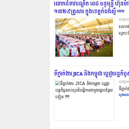
លោកជំទាវបណ្ឌិត ពេជ ចន្ទមុន្នី ហ
១៣២៩គ្រួសារ ក្នុងខេត្តកំពង់ស្ពឺ !!!!!
ចុះផ្សា
លោកជំ
គ្រោះប
ទីភ្នាក់ងារ JICA និងកម្ពុជា ប្តេជ្ញាបន្តក
ចុះផ្សា
ទីភ្នាក
សូមអានត