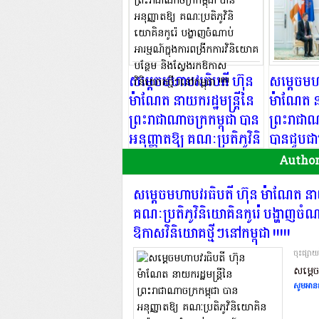
សម្តេចមហាបវរធិបតី ហ៊ុន
សម្តេចមហ
ម៉ាណែត នាយករដ្ឋមន្ត្រីនៃ
ម៉ាណែត នា
ព្រះរាជាណាចក្រកម្ពុជា បាន
ព្រះរាជាណ
អនុញ្ញាតឱ្យ គណៈប្រតិភូវិនិ
បានជួបជា
យោគិនកូរ៉េ បង្ហាញចំណាប់
Pang Che
Author
អារម្មណ៍ក្នុងការពង្រីកការ
រដ្ឋទូតនៃ
សម្តេចមហាបវរធិបតី ហ៊ុន ម៉ាណែត នាយករ
វិនិយោគបន្ថែម និងស្វែងរក
សិង្ហបុរីប្
គណៈប្រតិភូវិនិយោគិនកូរ៉េ បង្ហាញចំណា
ឱកាសវិនិយោគថ្មីៗនៅ
ក្នុងជំនួ
ឱកាសវិនិយោគថ្មីៗនៅកម្ពុជា !!!!!
កម្ពុជា !!!!!
និងពិភាក្
សន្តិភាព !!
ចុះផ្សា
សម្តេច
សូមអានត