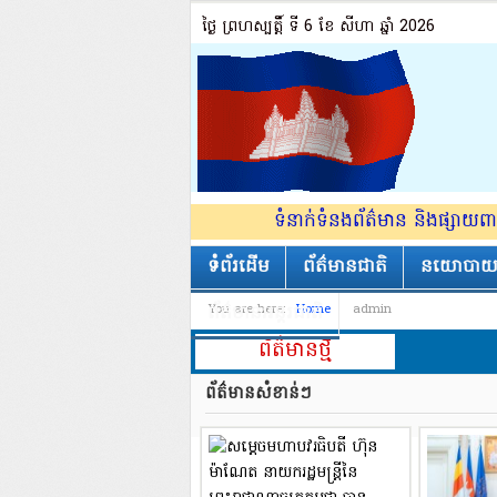
ថ្ងៃ ព្រហស្បត្ដិ៍ ទី 6​ ខែ សីហា ឆ្នាំ 2026
ទំនាក់ទំនងព័ត៌មាន និងផ្សា
ទំព័រដើម
ព័ត៌មានជាតិ
នយោបា
ព័ត៌មានអន្តរជាតិ
You are here:
Home
admin
ព័ត៌មាន​ថ្មី
ព័ត៌មានសំខាន់ៗ