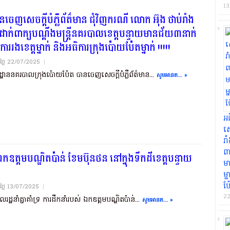
13
េញសេចក្តីបំភ្លឺព័ត៌មាន ជុំវិញករណី លោក អ៊ុង ថាប់រាំង
ាក់ពាក្យបណ្តឹងមន្ត្រីនគរបាលខេត្តបន្ទាយមានជ័យ៣នាក់
ាររងខេត្តម្នាក់ និងអធិការក្រុងប៉ោយប៉ែតម្នាក់ !!!!!
យថ្ងៃ​ 22/07/2025
|
ដ្ឋាននគរបាលក្រុងប៉ោយប៉ែត បានចេញសេចក្តីបំភ្លឺព័ត៌មាន...
សូមអានត... »
អ
សេ
រ
ពា
់ ឯកឧត្តមបណ្ឌិតប៉ាន់ ខែមប៊ុនថន នៅក្នុងទឹកដីខេត្តបន្ទាយ
ម
ម្
ប៉
យថ្ងៃ​ 13/07/2025
|
22
លរដ្ឋនាំគ្នាគាំទ្រ ការដឹកនាំរបស់ ឯកឧត្តមបណ្ឌិតប៉ាន់...
សូមអានត... »