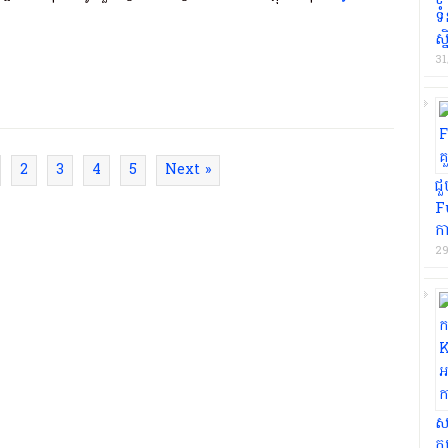
ទំ
ស្ន
31
2
3
4
5
Next »
ជ
Fu
ក
29
សម
ក