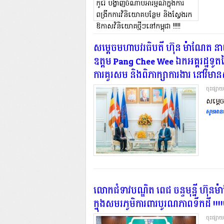
សម្តេចមហាបវរធិបតី ហ៊ុន ម៉ាណែត នាយក
ឧត្តម Pang Chee Wee ឯកអគ្គរដ្ឋទូតនៃស
ការគួរសម និងពិភាក្សាការងារ នៅវិមានសន
ចុះផ្សា
សម្តេច
សូមអានត
លោកជំទាវបណ្ឌិត ពេជ ចន្ទមុន្នី ហ៊ុ
ក្នុងសមរភូមិការពារបូរណភាពទឹកដី !!!!
ចុះផ្សា