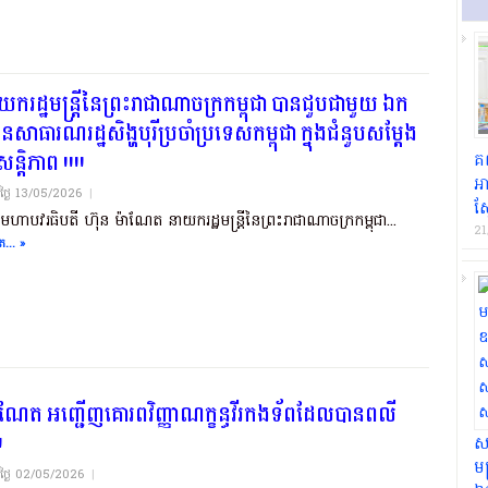
រដ្ឋមន្ត្រីនៃព្រះរាជាណាចក្រកម្ពុជា បានជួបជាមួយ ឯក
ាធារណរដ្ឋសិង្ហបុរីប្រចាំប្រទេសកម្ពុជា ក្នុងជំនួបសម្តែង
្តិភាព !!!!
គណ
អា
យថ្ងៃ​ 13/05/2026
|
ស្
មហាបវរធិបតី ហ៊ុន ម៉ាណែត នាយករដ្ឋមន្ត្រីនៃព្រះរាជាណាចក្រកម្ពុជា...
21
... »
នម៉ាណែត អញ្ជើញគោរពវិញ្ញាណក្ខន្ធវីរកងទ័ពដែលបានពលី
!
ស
មន
យថ្ងៃ​ 02/05/2026
|