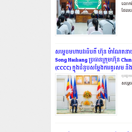
លោកជំទ
ដែលបា
សម្ដេចមហាបវរធិបតី ហ៊ុន ម៉ាណែតនាយក
Song Hailiang ប្រធានក្រុមហ៊ុន 
(CCCC) ក្នុងជំនួបសម្តែងការគួរសម និងព
ចុះផ្សា
សម្ដេច