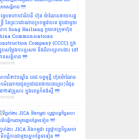
ម្ដេចមហាបវរធិបតី ហ៊ុន ម៉ាណែតនាយករដ្ឋ
្ត្រី នៃព្រះរាជាណាចក្រកម្ពុជាបាន ជួបជាមួយ
ោក Song Hailiang ប្រធានក្រុមហ៊ុន
hina Communications
onstruction Company (CCCC) ក្នុង
ំនួបសម្តែងការគួរសម និងពិភាក្សាការងារ នៅ
មានសន្តិភាព !!!!!
/04/2026
កជំទាវបណ្ឌិត ពេជ ចន្ទមុន្នី ហ៊ុនម៉ាណែត
ែកអំណោយជូនប្រជាជនងាយរងគ្រោះបំផុត
២៩គ្រួសារ ក្នុងខេត្តកំពង់ស្ពឺ !!!!!
/10/2025
ភ្នាក់ងារ JICA និងកម្ពុជា ប្តេជ្ញាបន្តកិច្ចសហ
រតិបត្តិការជាមួយគ្នាបន្ថែមទៀត !!!!!