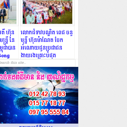
តី ហ៊ុន
លោកជំទាវបណ្ឌិត ពេជ ចន្ទ
្ត្រី នៃ
មុន្នី ហ៊ុនម៉ាណែត ចែក
្ពុជាបាន
អំណោយជូនប្រជាជន
Song
ងាយរងគ្រោះបំផុត
្រុមហ៊ុន
១៣២៩គ្រួសារ ក្នុងខេត្ត
cations
កំពង់ស្ពឺ !!!!!
Company
សម្តែងការ
ាការងារ
!!!!