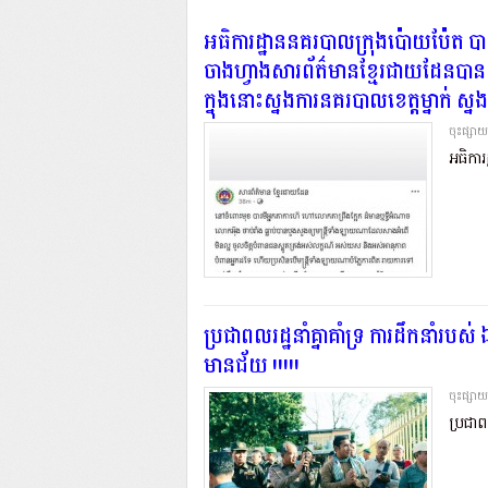
អធិការដ្ឋាននគរបាលក្រុងប៉ោយប៉ែត បានច
ចាងហ្វាងសារព័ត៌មានខ្មែរជាយដែនបានដ
ក្នុងនោះស្នងការនគរបាលខេត្តម្នាក់ ស្នងក
ចុះផ្សា
អធិការ
ប្រជាពលរដ្ឋនាំគ្នាគាំទ្រ ការដឹកនាំរបស
មានជ័យ !!!!!
ចុះផ្សា
ប្រជាព