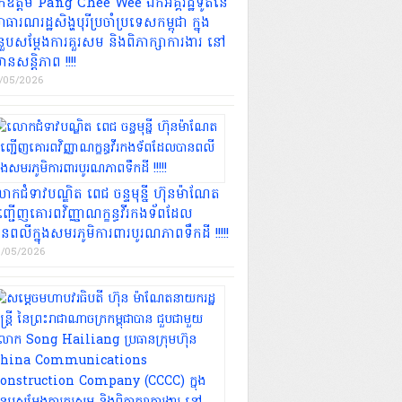
កឧត្តម Pang Chee Wee ឯកអគ្គរដ្ឋទូតនៃ
ធារណរដ្ឋសិង្ហបុរីប្រចាំប្រទេសកម្ពុជា ក្នុង
ំនួបសម្តែងការគួរសម និងពិភាក្សាការងារ នៅ
មានសន្តិភាព !!!!
/05/2026
កជំទាវបណ្ឌិត ពេជ ចន្ទមុន្នី ហ៊ុនម៉ាណែត
ញ្ជើញគោរពវិញ្ញាណក្ខន្ធវីរកងទ័ពដែល
នពលីក្នុងសមរភូមិការពារបូរណភាពទឹកដី !!!!!
/05/2026