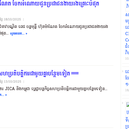
៊ុនម៉ាណែត ចែកអំណោយជូនប្រជាជនងាយរងគ្រោះបំផុត
ស
យថ្ងៃ​ 18/10/2025
|
មន
ទាវបណ្ឌិត ពេជ ចន្ទមុន្នី ហ៊ុនម៉ាណែត ចែកអំណោយជូនប្រជាជនងាយរង
ល
ំផុត...
C
សូមអានត... »
C
ជ
វិ
10
លោ
ិច្ចសហប្រតិបត្តិការជាមួយគ្នាបន្ថែមទៀត !!!!!
ច
យថ្ងៃ​ 13/10/2025
|
១៣
់ងារ JICA និងកម្ពុជា ប្តេជ្ញាបន្តកិច្ចសហប្រតិបត្តិការជាមួយគ្នាបន្ថែមទៀត...
18
... »
ទី
ប្