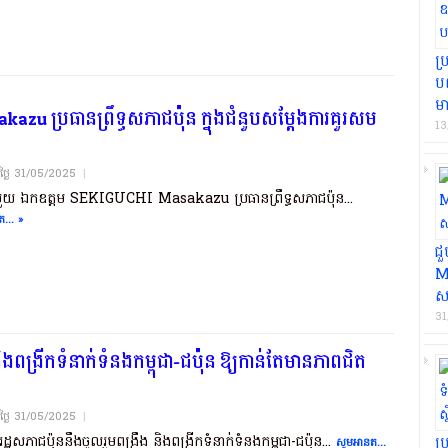
ប្
បណ
មា
zu ប្រធានព្រឹទ្ធសភាជប៉ុន ក្នុងជំនួបសម្តែងការគួរសម
13
យថ្ងៃ​ 31/05/2025
|
មួយ ឯកឧត្តម SEKIGUCHI Masakazu ប្រធានព្រឹទ្ធសភាជប៉ុន...
... »
ជ
Ma
ស
31
ិងពង្រីកទំនាក់ទំនងកម្ពុជា-ជប៉ុន ឱ្យកាន់តែមានភាពជិត
យថ្ងៃ​ 31/05/2025
|
រដ្ឋសភាជប៉ុននឹងចូលរួមពង្រឹង និងពង្រីកទំនាក់ទំនងកម្ពុជា-ជប៉ុន...
ប្
សូមអានត...