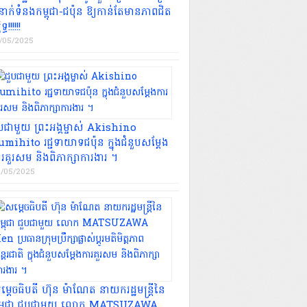
នាក់ទំនងកម្ពុជា-ជប៉ុន ឱ្យកាន់តែមានភាពជិត
ិទ្ធ!!!!!!
/05/2025
ួបជាមួយ ព្រះអង្គម្ចាស់ Akishino
mihito រជ្ជទាយាទជប៉ុន ក្នុងជំនួបសម្តែង
ារគួរសម និងពិភាក្សាការងារ ។
/05/2025
្ដេចធិបតី ហ៊ុន ម៉ាណែត នាយករដ្ឋមន្ត្រីនៃ
ម្ពុជា ជួបជាមួយ លោក MATSUZAWA