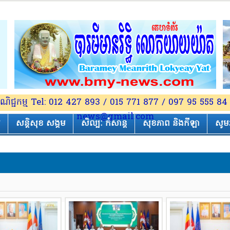
យពាណិជ្ជកម្ម Tel: 012 427 893 / 015 771 877 / 097 95 555
news@gmail.com
យ
សន្តិសុខ សង្គម
សិល្បៈ កំសាន្ត
សុខភាព និងកីឡា
សូម