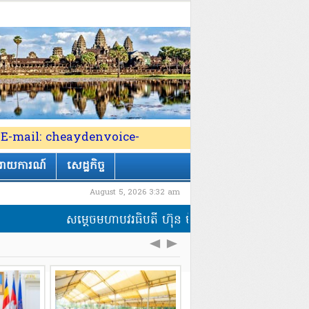
 84 E-mail: cheaydenvoice-
រាយការណ៍
សេដ្ឋកិច្ច
August 5, 2026 3:32 am
សម្តេចមហាបវរធិបតី ហ៊ុន ម៉ាណែត នាយករដ្ឋមន្ត្រីនៃព្រះរាជាណា